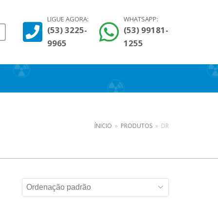
LIGUE AGORA:
WHATSAPP:
(53) 3225-
(53) 99181-
9965
1255
ÍNICIO
»
PRODUTOS
»
DR